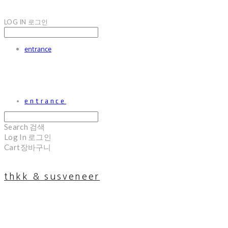
LOG IN
로그인
entrance
entrance
Search
검색
Log In
로그인
Cart
장바구니
thkk & susveneer