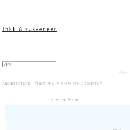
thkk & susveneer
< back
ARCHITECTURE _ 자월도 복합 커뮤니티 센터 / CONTENT
winning design