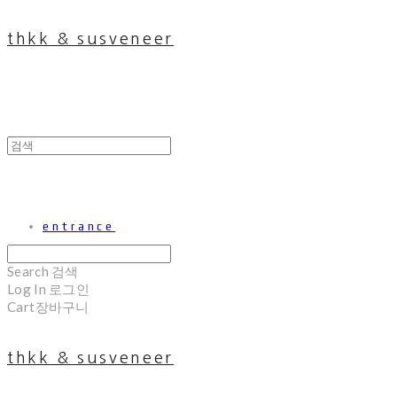
thkk & susveneer
entrance
Search
검색
Log In
로그인
Cart
장바구니
thkk & susveneer