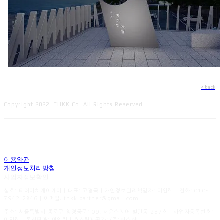
< back
Copyright 2022. THKK Co. All Rights Reserved.
이용약관
개인정보처리방침
사업자정보확인
상호: 티에이치케이케이 | 대표: 고경국 | 개인정보관리책임자: 미입력 | 전화: 010-
7942-2846 | 이메일: thkk.partner@gmail.com
주소: 서울특별시 종로구 창경궁로109, 세운스퀘어 별관동 237호 | 사업자등록번호:
미입력
| 통신판매:
미입력
| 호스팅제공자: (주)식스샵