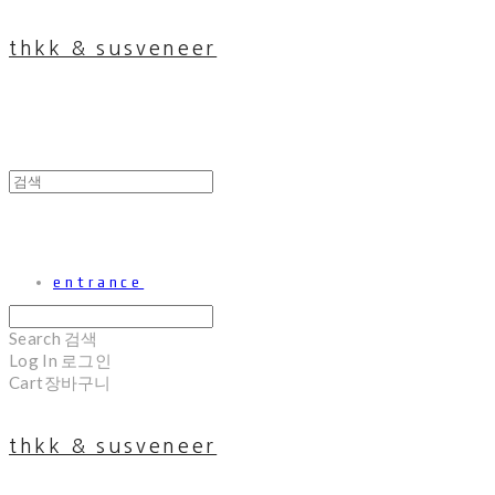
thkk & susveneer
entrance
Search
검색
Log In
로그인
Cart
장바구니
thkk & susveneer