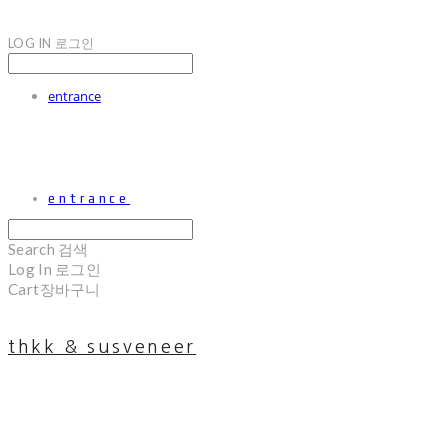
LOG IN
로그인
entrance
entrance
Search
검색
Log In
로그인
Cart
장바구니
thkk & susveneer