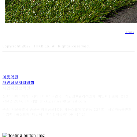
< back
Copyright 2022. THKK Co. All Rights Reserved.
이용약관
개인정보처리방침
사업자정보확인
상호: 티에이치케이케이 | 대표: 고경국 | 개인정보관리책임자: 미입력 | 전화: 010-
7942-2846 | 이메일: thkk.partner@gmail.com
주소: 서울특별시 종로구 창경궁로109, 세운스퀘어 별관동 237호 | 사업자등록번호:
미입력
| 통신판매:
미입력
| 호스팅제공자: (주)식스샵