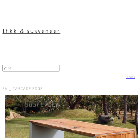
thkk & susveneer
< back
SV _ CASCADE EDGE