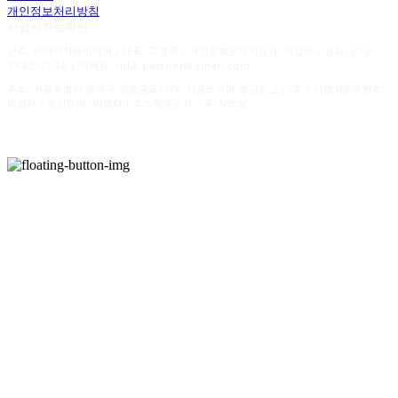
개인정보처리방침
사업자정보확인
상호: 티에이치케이케이 | 대표: 고경국 | 개인정보관리책임자: 미입력 | 전화: 010-
7942-2846 | 이메일: thkk.partner@gmail.com
주소: 서울특별시 종로구 창경궁로109, 세운스퀘어 별관동 237호 | 사업자등록번호:
미입력
| 통신판매:
미입력
| 호스팅제공자: (주)식스샵