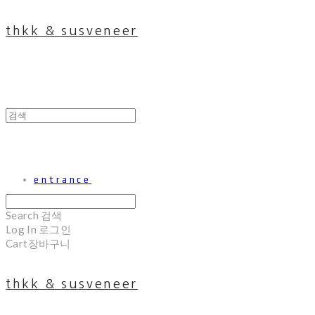
thkk & susveneer
entrance
Search
검색
Log In
로그인
Cart
장바구니
thkk & susveneer