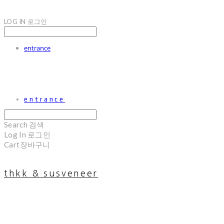
LOG IN
로그인
entrance
entrance
Search
검색
Log In
로그인
Cart
장바구니
thkk & susveneer