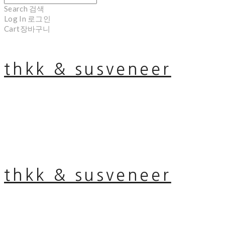
Search
검색
Log In
로그인
Cart
장바구니
thkk & susveneer
thkk & susveneer