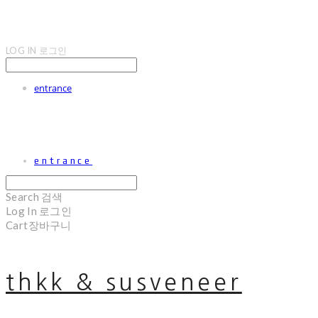
LOG IN
로그인
entrance
entrance
Search
검색
Log In
로그인
Cart
장바구니
thkk & susveneer