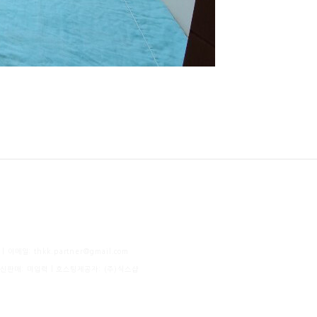
이메일: thkk.partner@gmail.com
통신판매:
미입력
| 호스팅제공자: (주)식스샵