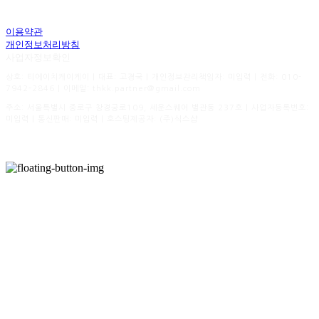
이용약관
개인정보처리방침
사업자정보확인
상호: 티에이치케이케이 | 대표: 고경국 | 개인정보관리책임자: 미입력 | 전화: 010-
7942-2846 | 이메일: thkk.partner@gmail.com
주소: 서울특별시 종로구 창경궁로109, 세운스퀘어 별관동 237호 | 사업자등록번호:
미입력
| 통신판매:
미입력
| 호스팅제공자: (주)식스샵