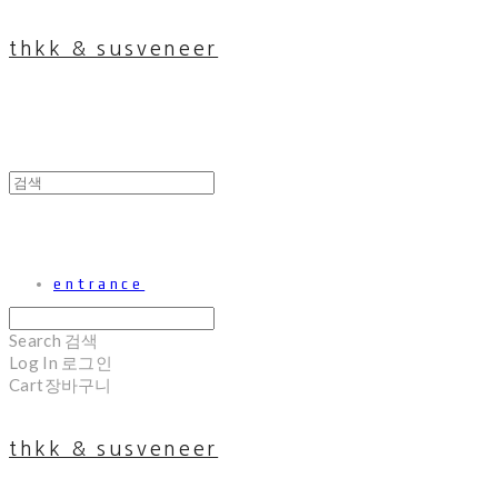
thkk & susveneer
entrance
Search
검색
Log In
로그인
Cart
장바구니
thkk & susveneer