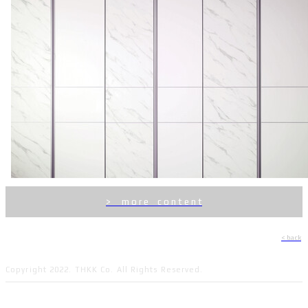
> m o r e c o n t e n t
< back
Copyright 2022. THKK Co. All Rights Reserved.