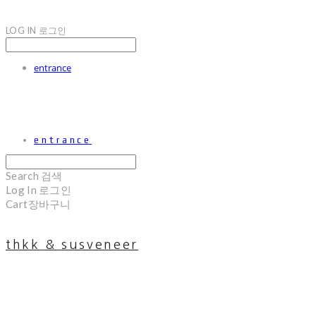
LOG IN
로그인
entrance
entrance
Search
검색
Log In
로그인
Cart
장바구니
thkk & susveneer