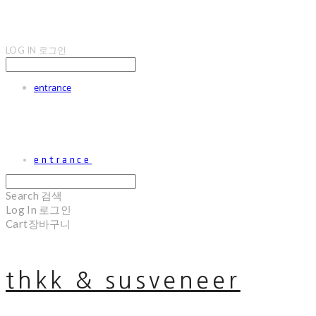
LOG IN
로그인
entrance
entrance
Search
검색
Log In
로그인
Cart
장바구니
thkk & susveneer