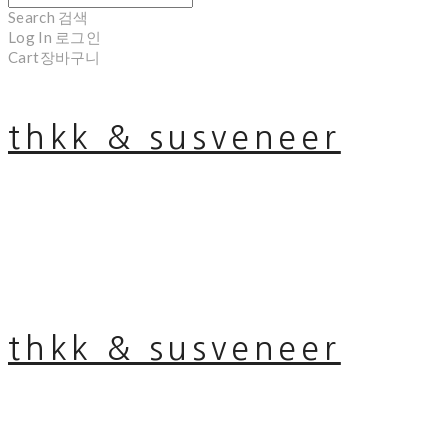
Search
검색
Log In
로그인
Cart
장바구니
thkk & susveneer
thkk & susveneer